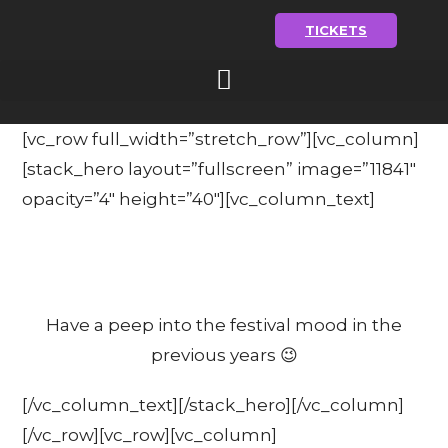
TICKETS
[vc_row full_width=”stretch_row”][vc_column]
[stack_hero layout=”fullscreen” image=”11841″
opacity=”4″ height=”40″][vc_column_text]
Media
Have a peep into the festival mood in the
previous years 😉
[/vc_column_text][/stack_hero][/vc_column]
[/vc_row][vc_row][vc_column]