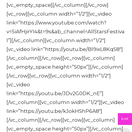
[vc_empty_space][/vc_column][/vc_row]
[vc_row][vc_column width=”1/2″][vc_video
link=”https://www.youtube.com/watch?
v=5iAfHjirYI4&t=9s&ab_channel=AllStarsFestiva
l”][/vc_column][vc_column width=”1/2″]
[vc_video link=”https://youtu.be/Bl9ixL8KqS8″]
[/vc_column][/vc_row][vc_row][vc_column]
[vc_empty_space height=”50px”][/vc_column]
[/vc_row][vc_row][vc_column width=”1/2″]
[vc_video
link=”https://youtu.be/JDv2G0DK_nE”]
[/vc_column][vc_column width=”1/2″][vc_video
link=”https://youtu.be/kJokHShP6A8″]
[/vc_column][/vc_row][vc_row][vc_column]
EUR
[vc_empty_space height=”50px”][/vc_column]