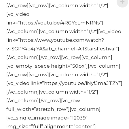
[/vc_row][vc_row][vc_column width=”1/2″]
[vc_video
link=”https://youtu.be/4RGYcLmNRNs”]
[/vc_column][vc_column width=”1/2″][vc_video
link=”https://www.youtube.com/watch?
v=SGPY4o4j-YA&ab_channel=AllStarsFestival”]
[/vc_column][/vc_row][vc_row][vc_column]
[vc_empty_space height=”50px”][/vc_column]
[/vc_row][vc_row][vc_column width=”1/2″]
[vc_video link=”https://youtu.be/iNyfJmaJTZY”]
[/vc_column][vc_column width=”1/2″]
[/vc_column][/vc_row][vc_row
full_width=”stretch_row”][vc_column]
[vc_single_image image=”12039″
img_size=”full” alignment=”center”]